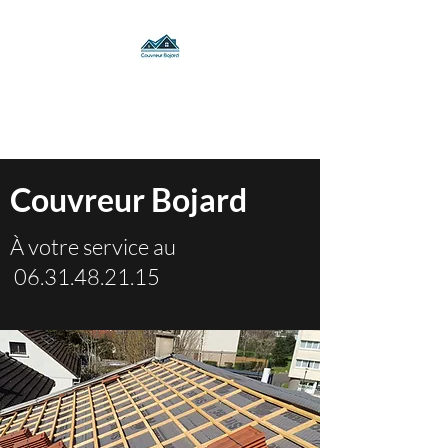
Visiter la galerie photos de nos
chantiers sur les page suivante
Couvreur Bojard
À votre service au
06.31.48.21.15