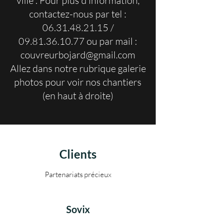
ville . Pour plus d'information,
contactez-nous par tel :
06.31.48.21.15
/
09.81.36.10.77
ou par mail :
couvreurbojard@gmail.com
Allez dans notre rubrique galerie
photos pour voir nos chantiers
(en haut à droite)
Clients
Partenariats précieux
Sovix